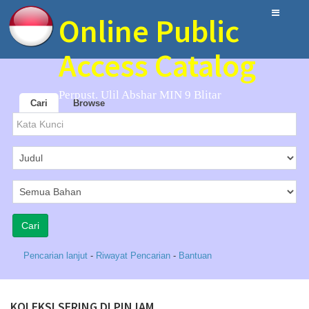
Online Public
Access Catalog
Perpust. Ulil Abshar MIN 9 Blitar
Cari
Browse
Pencarian lanjut
-
Riwayat Pencarian
-
Bantuan
KOLEKSI SERING DI PINJAM