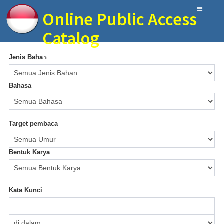
Online Public Access
Catalog
Perpust. Ulil Abshar MIN 9 Blitar
Jenis Bahan
Bahasa
Target pembaca
Bentuk Karya
Kata Kunci