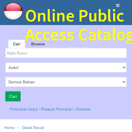
Online Public
Access Catalo
Cari
Browse
Perpust. Ulil Abshar MIN 9 Blitar
Pencarian lanjut
-
Riwayat Pencarian
-
Bantuan
Home
Detail Result