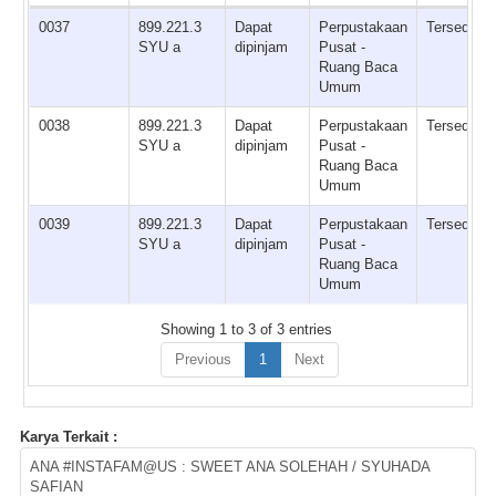
0037
899.221.3
Dapat
Perpustakaan
Tersedia
SYU a
dipinjam
Pusat -
Ruang Baca
Umum
0038
899.221.3
Dapat
Perpustakaan
Tersedia
SYU a
dipinjam
Pusat -
Ruang Baca
Umum
0039
899.221.3
Dapat
Perpustakaan
Tersedia
SYU a
dipinjam
Pusat -
Ruang Baca
Umum
Showing 1 to 3 of 3 entries
Previous
1
Next
Karya Terkait :
ANA #INSTAFAM@US : SWEET ANA SOLEHAH / SYUHADA
SAFIAN