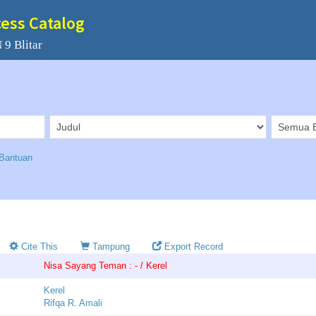
cess Catalog
 9 Blitar
Bantuan
Cite This
Tampung
Export Record
Nisa Sayang Teman : - / Kerel
Kerel
Rifqa R. Amali