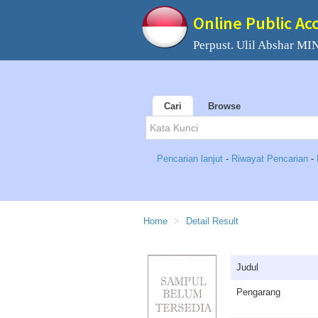
Online Public Ac
Perpust. Ulil Abshar MIN
Cari
Browse
Pencarian lanjut
-
Riwayat Pencarian
-
Home
Detail Result
Judul
Pengarang