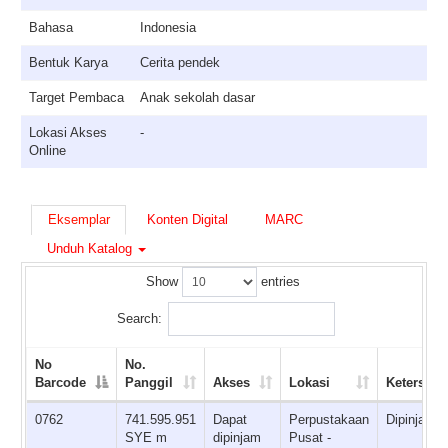
Bahasa
Indonesia
Bentuk Karya
Cerita pendek
Target Pembaca
Anak sekolah dasar
Lokasi Akses
-
Online
Eksemplar
Konten Digital
MARC
Unduh Katalog
Show
entries
Search:
No
No.
Barcode
Panggil
Akses
Lokasi
Ketersedi
0762
741.595.951
Dapat
Perpustakaan
Dipinjam
SYE m
dipinjam
Pusat -