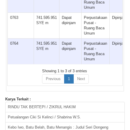
Ruang Baca
Umum
0763
741.595.951
Dapat
Perpustakaan
Dipinjam
SYE m
dipinjam
Pusat -
Ruang Baca
Umum
0764
741.595.951
Dapat
Perpustakaan
Dipinjam
SYE m
dipinjam
Pusat -
Ruang Baca
Umum
Showing 1 to 3 of 3 entries
Previous
1
Next
Karya Terkait :
RINDU TAK BERTEPI / ZIKRUL HAKIM
Petualangan Ciki Si Kelinci / Shabrina W.S.
Kebo Iwo, Batu Belah, Batu Menangis : Judul Seri Dongeng