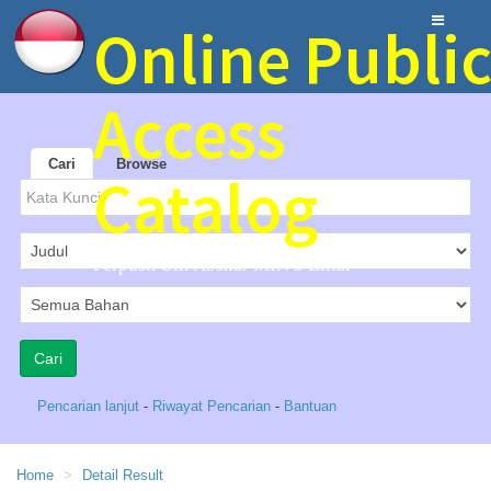
Online Publi
Access
Cari
Browse
Catalog
Perpust. Ulil Abshar MIN 9 Blitar
Pencarian lanjut
-
Riwayat Pencarian
-
Bantuan
Home
Detail Result