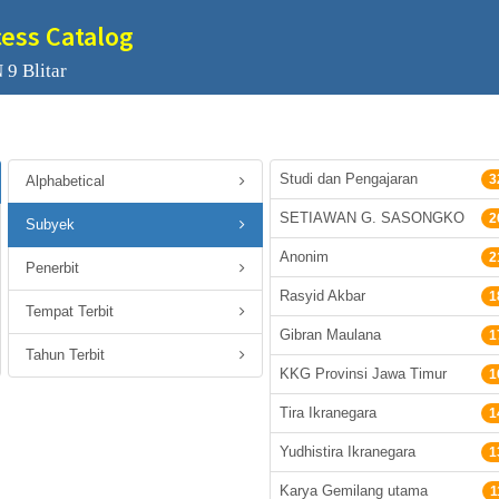
cess Catalog
 9 Blitar
Studi dan Pengajaran
3
Alphabetical
SETIAWAN G. SASONGKO
2
Subyek
Anonim
2
Penerbit
Rasyid Akbar
1
Tempat Terbit
Gibran Maulana
1
Tahun Terbit
KKG Provinsi Jawa Timur
1
Tira Ikranegara
1
Yudhistira Ikranegara
1
Karya Gemilang utama
1