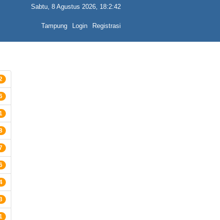
Sabtu, 8 Agustus 2026, 18:2:42
Tampung
Login
Registrasi
2
6
1
8
7
6
4
3
1