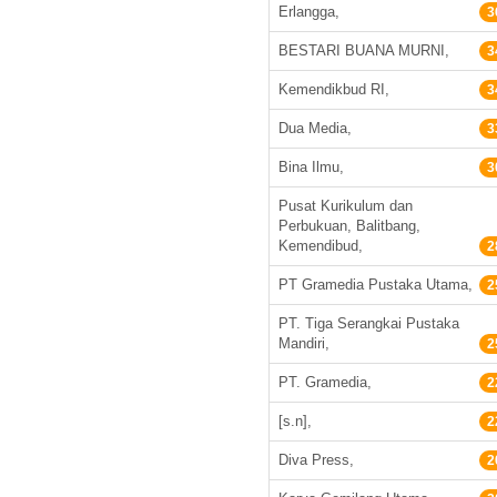
Erlangga,
3
BESTARI BUANA MURNI,
3
Kemendikbud RI,
3
Dua Media,
3
Bina Ilmu,
3
Pusat Kurikulum dan
Perbukuan, Balitbang,
Kemendibud,
2
PT Gramedia Pustaka Utama,
2
PT. Tiga Serangkai Pustaka
Mandiri,
2
PT. Gramedia,
2
[s.n],
2
Diva Press,
2