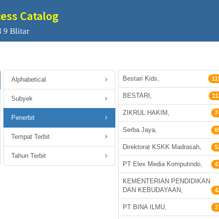
cess Catalog
 9 Blitar
Bestari Kids,
11
Alphabetical
BESTARI,
11
Subyek
ZIKRUL HAKIM,
7
Penerbit
Serba Jaya,
6
Tempat Terbit
Direktorat KSKK Madrasah,
5
Tahun Terbit
PT Elex Media Komputindo,
4
KEMENTERIAN PENDIDIKAN
DAN KEBUDAYAAN,
4
PT BINA ILMU,
3