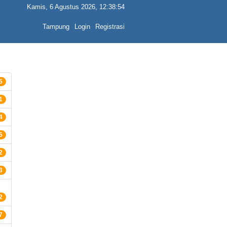
Kamis, 6 Agustus 2026, 12:38:54
Tampung
Login
Registrasi
5
1
4
5
2
3
2
7