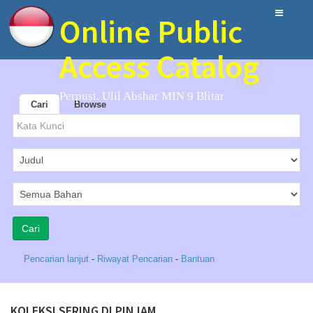
Online Public
Access Catalog
Perpust. Ulil Abshar MIN 9 Blitar
Cari
Browse
Pencarian lanjut
-
Riwayat Pencarian
-
Bantuan
KOLEKSI SERING DI PINJAM