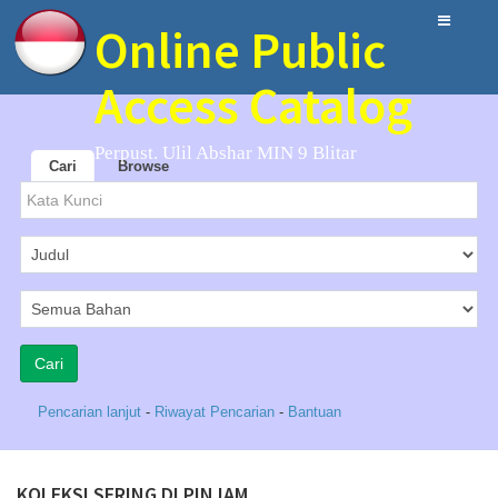
Online Public
Access Catalog
Perpust. Ulil Abshar MIN 9 Blitar
Cari
Browse
Pencarian lanjut
-
Riwayat Pencarian
-
Bantuan
KOLEKSI SERING DI PINJAM