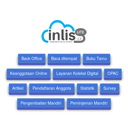
Back Office
Baca ditempat
Buku Tamu
Keanggotaan Online
Layanan Koleksi Digital
OPAC
Artikel
Pendaftaran Anggota
Statistik
Survey
Pengembalian Mandiri
Peminjaman Mandiri